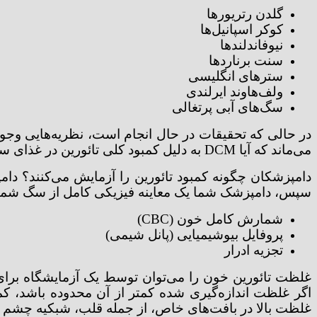
گلدن رتریورها
کوکر اسپانیل‌ها
نیوفاندلندها
سنت برناردها
سترهای انگلیسی
ولف‌هاوند ایرلندی
سگ‌های آبی پرتغالی
می‌ماند که آیا DCM به دلیل کمبود کلی تائورین در غذای سگ یا سایر عوامل غذایی که باعث مشکلات هضم، جذب، متابولیسم و/یا دفع تائورین می‌شوند، رخ می‌دهد.
دامپزشکان چگونه کمبود تائورین را آزمایش می‌کنند؟ دامپ
سپس، دامپزشک شما یک معاینه فیزیکی کامل از سگ شما ا
شمارش کامل خون (CBC)
پروفایل بیوشیمیایی (پانل شیمی)
تجزیه ادرار
غلظت تائورین خون را می‌توان توسط یک آزمایشگاه برای ت
اگر غلظت اندازه‌گیری شده کمتر از آن محدوده باشد، ک
غلظت بالا در بافت‌های خاص، از جمله قلب، شبکیه چشم و