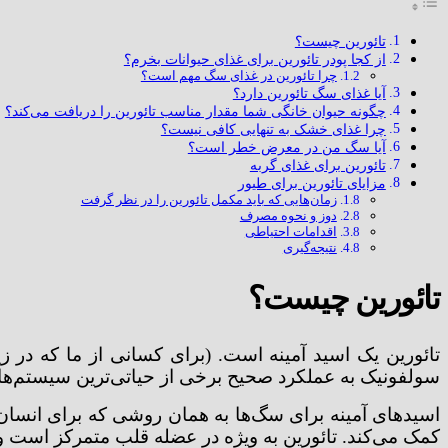
تائورین چیست؟
از کجا پودر تائورین برای غذای حیوانات بخرم؟
چرا تائورین در غذای سگ مهم است؟
آیا غذای سگ تائورین دارد؟
چگونه حیوان خانگی شما مقدار مناسب تائورین را دریافت می‌کند؟
چرا غذای خشک به تنهایی کافی نیست؟
آیا سگ من در معرض خطر است؟
تائورین برای غذای گربه
مزایای تائورین برای طیور
زمان‌هایی که باید مکمل تائورین را در نظر گرفت
دوز و نحوه مصرف
اقدامات احتیاطی
نتیجه‌گیری
تائورین چیست؟
تائورین یک اسید آمینه است. (برای کسانی از ما که در 
سولفونیک به عملکرد صحیح برخی از حیاتی‌ترین سیستم‌ها
اسیدهای آمینه برای سگ‌ها به همان روشی که برای انسان
کمک می‌کند. تائورین به ویژه در عضله قلب متمرکز است و