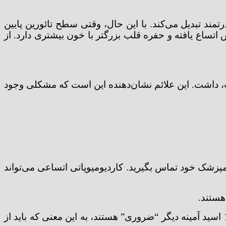
تمند تبدیل می‌کند. با این حال، وقتی سطح تائورین پایین
کارآمدتری پمپاژ می‌کند (این خوب نیست). سگی که DCM دارد، عضله قلبش اتساع یافته و حفره قلب بزرگتر با خون بیشتری دارد. از
ت، داشت. این علائم نشان‌دهنده این است که مشکلی وجود
 فوراً با دامپزشک خود تماس بگیرید. کاردیومیوپاتی اتساعی می‌تواند
در سگ‌ها، 12 عدد از این اسیدهای آمینه “غیرضروری” هستند، به این معنی که بدن می‌تواند آنها را به تنهایی بسازد. 10 اسید آمینه دیگر “ضروری” هستند، به این معنی که باید از