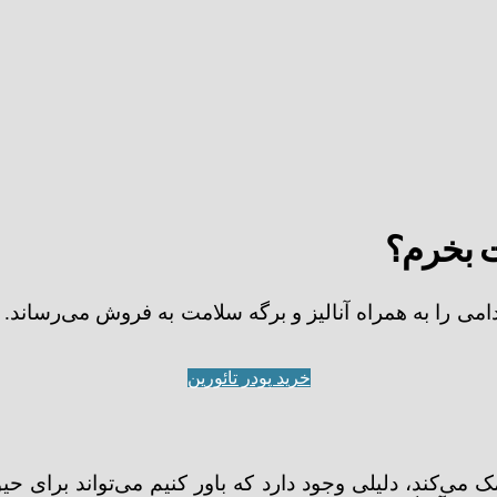
ات بخرم؟
در تائورین خالص 99% گرید غذایی دامی را به همراه آنالیز و برگه سلامت ب
خرید پودر تائورین