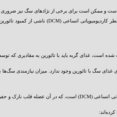
ده است و ممکن است برای برخی از نژادهای سگ نیز ضروری 
در اینجا آنچه باید در مورد میزان تائورین در غذای
زی غذای سگ با تائورین وجود ندارد. میزان نیازمندی سگ‌ه
کمبود تائورین یکی از دلایل بیماری قلبی به نام کاردیومیوپاتی اتساع