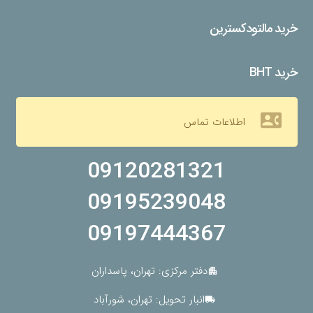
خرید مالتودکسترین
خرید BHT
contact_phone
اطلاعات تماس
09120281321
09195239048
09197444367
دفتر مرکزی: تهران، پاسداران
apartment
انبار تحویل: تهران، شورآباد
local_shipping