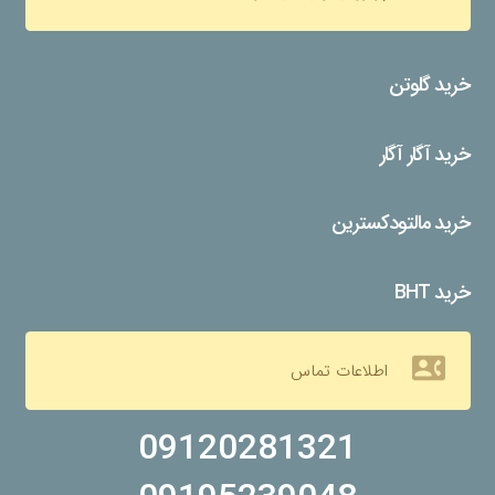
خرید گلوتن
خرید آگار آگار
خرید مالتودکسترین
خرید BHT
contact_phone
اطلاعات تماس
09120281321