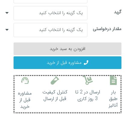
گرید
مقدار درخواستی
افزودن به سبد خرید
روغن
کرچک
مشاوره قبل از خرید
عدد
support_agent
بار
ارسال در 2 تا
کنترل کیفیت
مشاوره
طبق
3 روز کاری
قبل از ارسال
قبل از
آنالیز
خرید