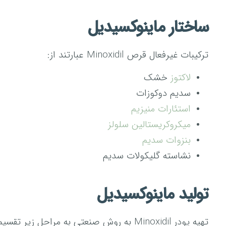
ساختار ماینوکسیدیل
ترکیبات غیرفعال قرص Minoxidil عبارتند از:
لاکتوز
خشک
سدیم دوکوزات
استئارات منیزیم
میکروکریستالین سلولز
بنزوات سدیم
نشاسته گلیکولات سدیم
تولید ماینوکسیدیل
تهیه پودر Minoxidil به روش صنعتی به مراحل زیر تقسیم می‌شود: