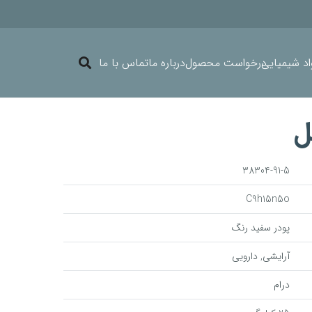
د شیمیایی
درخواست محصول
درباره ما
تماس با ما
ل
38304-91-5
C9h15n5o
پودر سفید رنگ
آرایشی, دارویی
درام