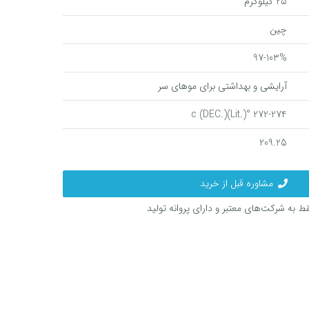
25 کیلوگرم
چین
97-103%
آرایشی و بهداشتی برای موهای سر
272-274 °c (DEC.)(Lit.)
209.25
مشاوره قبل از خرید
 به شرکت‌های معتبر و دارای پروانه تولید