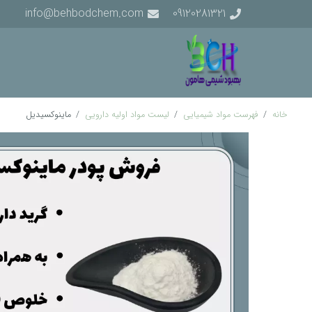
info@behbodchem.com
09120281321
خانه
/
فهرست مواد شیمیایی
/
لیست مواد اولیه دارویی
/
ماینوکسیدیل