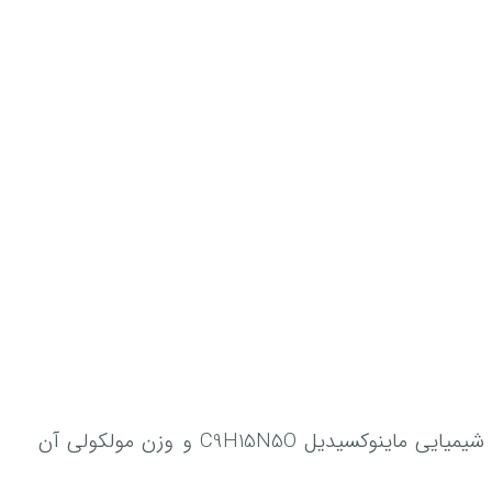
ماده‌ی اولیه‌ی قرص ماینوکسیدیل، پودر ماینوکسیدیل است که یک پودر کریستالی سفید مایل به سفید است. فرمول شیمیایی ماینوکسیدیل C9H15N5O و وزن مولکولی آن