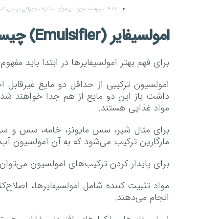
سرنوشت سوربیتان مونو استئارات خوراکی در بدن انس
امولسیفایر (Emulsifier) چیست؟
برای فهم بهتر امولسیفایرها در ابتدا باید مفهوم
امولسیون ترکیبی از حداقل دو مایع غیرقابل ا
داشت باز این دو مایع از هم جدا خواهند شد 
مواد غذایی هستند.
برای مثال شیر، سس مایونز، خامه، سس و سوپ ا
مارگارین ترکیب می‌شود که به آن امولسیون آب در روغن (/O = water/ oil
برای پایدار کردن ترکیب‌های امولسیون می‌توان ا
مواد تثبیت کننده شامل امولسیفایرها، اصلاح‌ک
انجام می‌دهند.