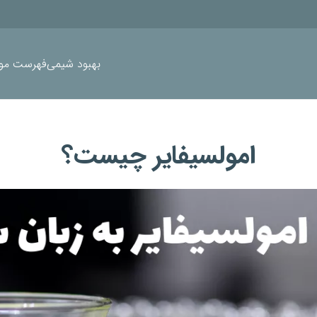
بهبود شیمی
فهرست موا
امولسیفایر چیست؟