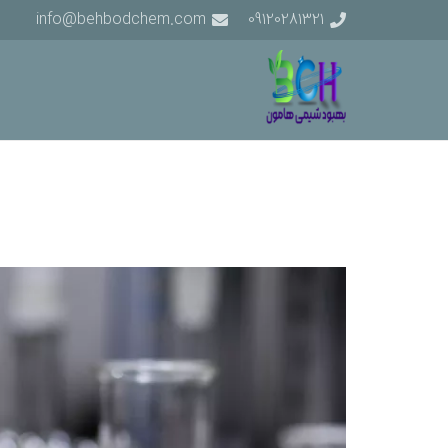
info@behbodchem.com
09120281321