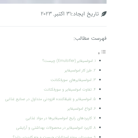
تاریخ ایجاد:
31 اکتبر, 2023
فهرست مطالب:
امولسیفایر (Emulsifier) چیست؟
طرز کار امولسیفایر
امولسیفایرهای سورفکتانت
تفاوت امولسیفایر و سورفکتانت
امولسیفایر و غلیظ‌کننده افزودنی متداول در صنایع غذایی
انواع امولسیفایر
کاربردهای رایج امولسیفایرها در مواد غذایی
کاربرد امولسیفایر در محصولات بهداشتی و آرایشی
سوربیتان مونو استئارات چیست و چه کاربردی دارد؟