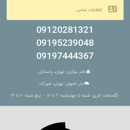
contact_phone
اطلاعات تماس
09120281321
09195239048
09197444367
دفتر مرکزی: تهران، پاسداران
apartment
انبار تحویل: تهران، شورآباد
local_shipping
ساعات کاری: شنبه تا چهارشنبه: 9 تا 17 – پنج شنبه: 9 تا 13
schedule