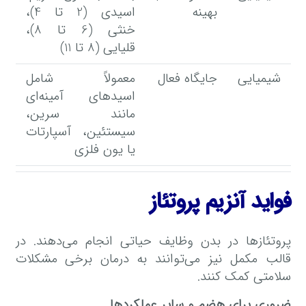
بهینه
اسیدی (2 تا 4)،
خنثی (6 تا 8)،
قلیایی (8 تا 11)
شیمیایی
جایگاه فعال
معمولاً شامل
اسیدهای آمینه‌ای
مانند سرین،
سیستئین، آسپارتات
یا یون فلزی
فواید آنزیم پروتئاز
پروتئازها در بدن وظایف حیاتی انجام می‌دهند. در
قالب مکمل نیز می‌توانند به درمان برخی مشکلات
سلامتی کمک کنند.
ضروری برای هضم و سایر عملکردها