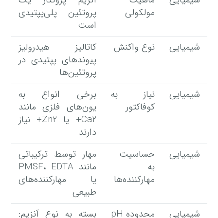
شیمیایی
ماهیت
آنزیم پروتئاز یک
مولکولی
پروتئین پلی‌پپتیدی
است
شیمیایی
نوع واکنش
کاتالیز هیدرولیز
پیوندهای پپتیدی در
پروتئین‌ها
شیمیایی
نیاز به
برخی انواع به
کوفاکتور
یون‌های فلزی مانند
Ca2+ یا Zn2+ نیاز
دارند
شیمیایی
حساسیت
مهار توسط ترکیباتی
به
مانند PMSF، EDTA
مهارکننده‌ها
یا مهارکننده‌های
طبیعی
شیمیایی
محدوده pH
بسته به نوع آنزیم: