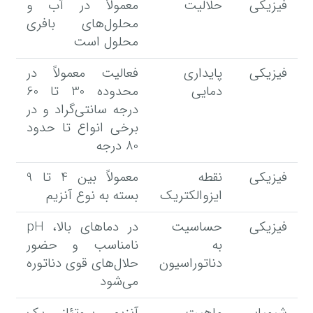
فیزیکی
حلالیت
معمولاً در آب و
محلول‌های بافری
محلول است
فیزیکی
پایداری
فعالیت معمولاً در
دمایی
محدوده 30 تا 60
درجه سانتی‌گراد و در
برخی انواع تا حدود
80 درجه
فیزیکی
نقطه
معمولاً بین 4 تا 9
ایزوالکتریک
بسته به نوع آنزیم
فیزیکی
حساسیت
در دماهای بالا، pH
به
نامناسب و حضور
دناتوراسیون
حلال‌های قوی دناتوره
می‌شود