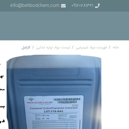
info@behbodchem.com
09120281321
خانه
/
فهرست مواد شیمیایی
/
لیست مواد اولیه غذایی
/
کارامل