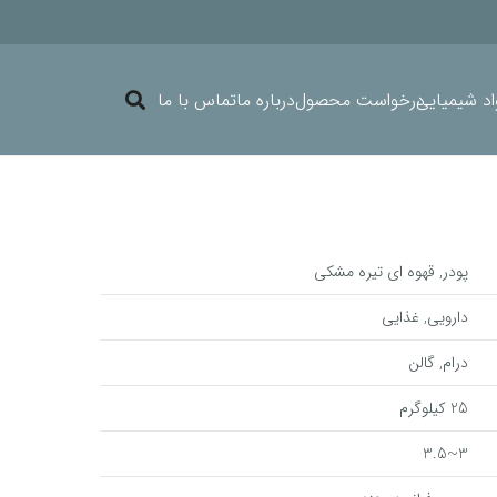
د شیمیایی
درخواست محصول
درباره ما
تماس با ما
پودر, قهوه ای تیره مشکی
دارویی, غذایی
درام, گالن
25 کیلوگرم
3~3.5