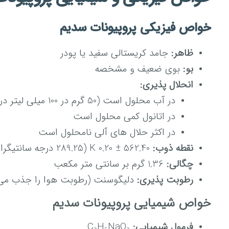
خواص فیزیکی پروپیونات سدیم
ظاهر:
جامد کریستالی سفید یا پودر
بو:
بوی ضعیف و مشخصه
انحلال پذیری:
در آب محلول است (50 گرم در 100 میلی لیتر در دمای 20 درجه سانتیگراد)
در اتانول کمی محلول است
در اکثر حلال های آلی نامحلول است
نقطه ذوب:
562.40 ± 0.20 K (289.25 درجه سانتیگراد)
چگالی:
1.36 گرم بر سانتی متر مکعب
رطوبت پذیری:
دلیگوسنت (رطوبت هوا را جذب می 
خواص شیمیایی پروپیونات سدیم
فرمول شیمیایی:
C₃H₅NaO₂