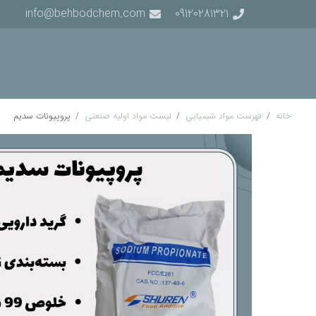
info@behbodchem.com
09120281321
خانه
/
فهرست مواد شیمیایی
/
لیست مواد اولیه صنعتی
/
پروپیونات سدیم