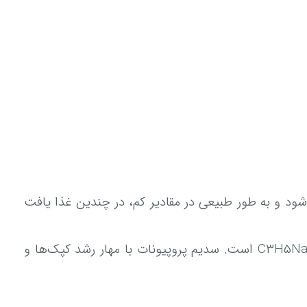
ود و به طور طبیعی در مقادیر کم، در چندین غذا یافت
همچنین نام دیگر این ماده نمک سدیم پروپیونیک اسید است. فرمول شیمیایی سدیم پروپیونات NaC۳H۵O۲ یا C۳H۵NaO۲ است. سدیم پروپیونات با مهار رشد کپک‌ها و