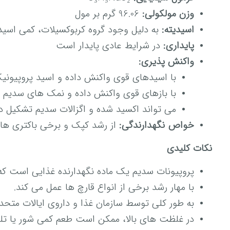
وزن مولکولی:
96.06 گرم بر مول
اسیدیته:
به دلیل وجود گروه کربوکسیلات، کمی اس
پایداری:
در شرایط عادی پایدار است
واکنش پذیری:
با اسیدهای قوی واکنش داده و اسید پروپیون
با بازهای قوی واکنش داده و نمک های سدیم
می تواند اکسید شده و اگزالات سدیم تشکیل 
خواص نگهدارندگی:
از رشد کپک و برخی باکتری ها 
نکات کلیدی
پروپیونات سدیم یک ماده نگهدارنده غذایی است که 
با مهار رشد برخی از انواع قارچ ها عمل می کند.
به طور کلی توسط سازمان غذا و داروی ایالات متحده (FDA) به عنوان ایمن (GRAS) شناخته شده 
در غلظت های بالا، ممکن است طعم کمی شور یا تلخ